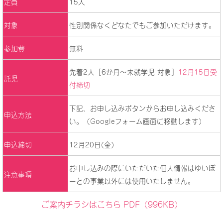
定員
15人
対象
性別関係なくどなたでもご参加いただけます。
参加費
無料
先着2人［6か月～未就学児 対象］
12月15日受
託児
付締切
下記、お申し込みボタンからお申し込みくださ
申込方法
い。（Googleフォーム画面に移動します）
申込締切
12月20日(金)
お申し込みの際にいただいた個人情報はゆいぽ
注意事項
ーとの事業以外には使用いたしません。
ご案内チラシはこちら PDF（996KB）