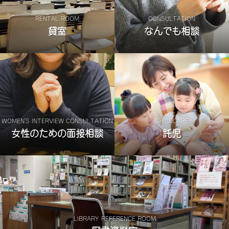
RENTAL ROOM
CONSULTATION
貸室
なんでも相談
WOMEN'S INTERVIEW CONSULTATION
CHILDCARE
女性のための面接相談
託児
LIBRARY REFERENCE ROOM